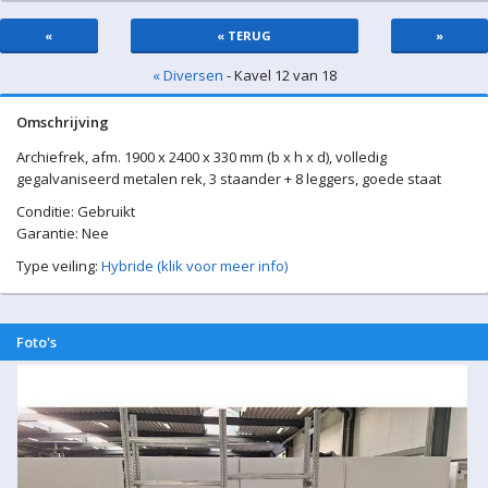
«
« TERUG
»
« Diversen
- Kavel 12 van 18
Omschrijving
Archiefrek, afm. 1900 x 2400 x 330 mm (b x h x d), volledig
gegalvaniseerd metalen rek, 3 staander + 8 leggers, goede staat
Conditie: Gebruikt
Garantie: Nee
Type veiling:
Hybride (klik voor meer info)
Foto's