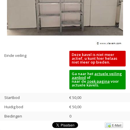
Deze kavel is niet meer
Einde veiling
actief, u kunt hier helaas
niet meer op bieden.
Ga naar het
actuele veiling
aanbod
of
naar de
zoek pagina
voor
actuele kavels.
Startbod
€ 50,00
Huidig bod
€
50,00
Biedingen
0
E-Mail