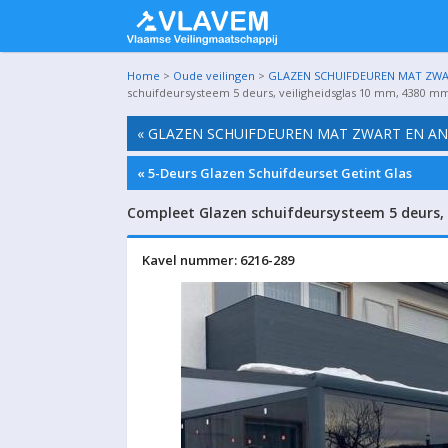
Home
>
Oude veilingen
>
GLAZEN SCHUIFDEUREN MAT ZWART
schuifdeursysteem 5 deurs, veiligheidsglas 10 mm, 4380 mm
« GLAZEN SCHUIFDEUREN MAT ZWART EN ANTR
« 5-Deurs Glazen Schuifdeurset Getint Glas
Compleet Glazen schuifdeursysteem 5 deurs, 
Kavel nummer: 6216-289