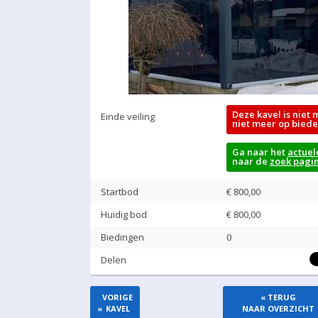
Deze kavel is niet 
Einde veiling
niet meer op biede
Ga naar het
actuel
naar de
zoek pagi
Startbod
€ 800,00
Huidig bod
€
800,00
Biedingen
0
Delen
VORIGE
« TERUG
«
KAVEL
NAAR OVERZICHT