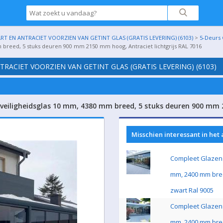
 EN ANTRACIET VOORZIEN VAN GETINT GLAS (GRATIS LEVERING) (6103)
>
5-Deurs 
 breed, 5 stuks deuren 900 mm 2150 mm hoog, Antraciet lichtgrijs RAL 7016
ACIET VOORZIEN VAN GETINT GLAS (GRATIS LEVERING) (6103)
veiligheidsglas 10 mm, 4380 mm breed, 5 stuks deuren 900 mm 2
Misschien interessant in het
Compleet Glazen 
mm, 2400 mm bre
zwart Ral 9005
Compleet Glazen 
mm, 2400 mm bre