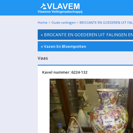
Home
>
Oude veilingen
>
BROCANTE EN GOEDEREN UIT FALIN
« BROCANTE EN GOEDEREN UIT FALINGEN EN 
« Vazen En Bloempotten
Vaas
Kavel nummer: 6224-132