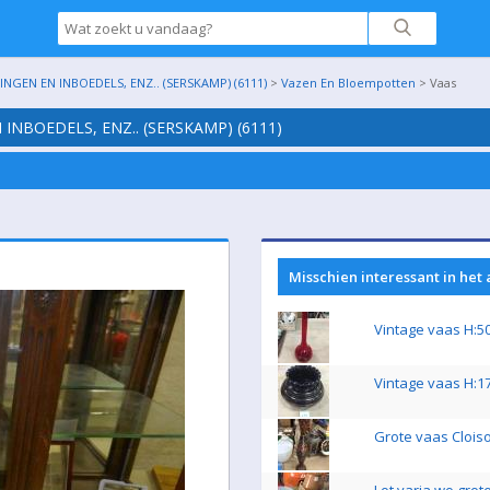
GEN EN INBOEDELS, ENZ.. (SERSKAMP) (6111)
>
Vazen En Bloempotten
> Vaas
INBOEDELS, ENZ.. (SERSKAMP) (6111)
Misschien interessant in het
Vintage vaas H:5
Vintage vaas H:17
Grote vaas Clois