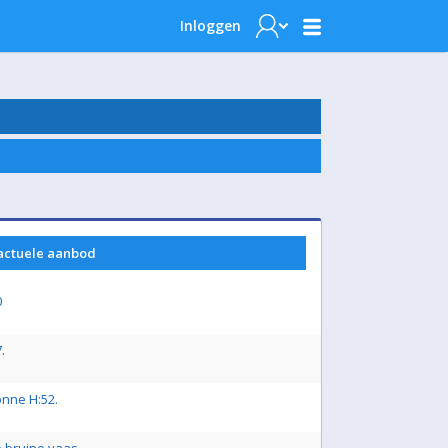
Inloggen
 actuele aanbod
0
.
onne H:52.