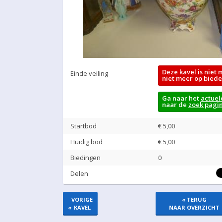
Deze kavel is niet 
Einde veiling
niet meer op biede
Ga naar het
actuel
naar de
zoek pagi
Startbod
€ 5,00
Huidig bod
€
5,00
Biedingen
0
Delen
VORIGE
« TERUG
«
KAVEL
NAAR OVERZICHT