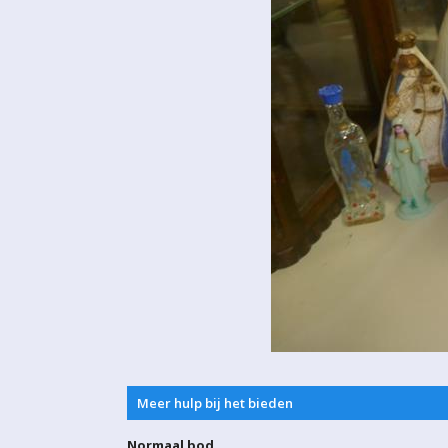
Meer hulp bij het bieden
Normaal bod