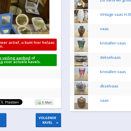
Lot varia wo grot
Vintage vaas H:36
vaas
meer actief, u kunt hier helaas
kristallen vaas
n.
dekselvaas
e veiling aanbod
of
na
voor actuele kavels.
kristallen vaas
dkselvaas
vaas
E-Mail
VOLGENDE
KAVEL
»