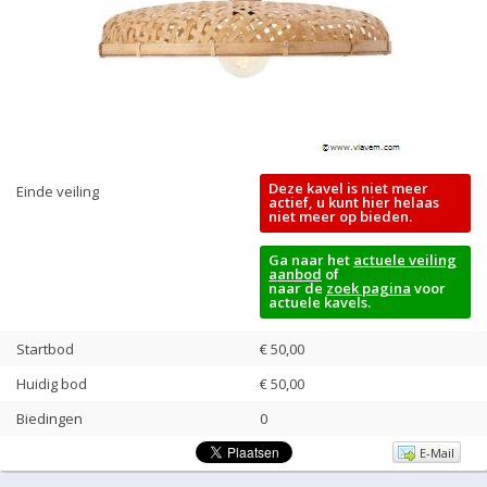
Deze kavel is niet meer
Einde veiling
actief, u kunt hier helaas
niet meer op bieden.
Ga naar het
actuele veiling
aanbod
of
naar de
zoek pagina
voor
actuele kavels.
Startbod
€ 50,00
Huidig bod
€
50,00
Biedingen
0
E-Mail