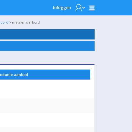
Inloggen
rbord
> metalen sierbord
 actuele aanbod