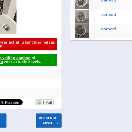
sierbord
sierbord
sierbord
meer actief, u kunt hier helaas
n.
e veiling aanbod
of
na
voor actuele kavels.
E-Mail
VOLGENDE
KAVEL
»