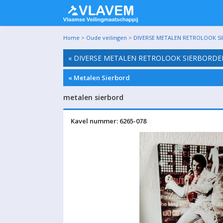
Home
>
Oude veilingen
>
DIVERSE METALEN RETROLOOK SIER
« DIVERSE METALEN RETROLOOK SIERBORDEN,
« Metalen Sierbord
metalen sierbord
Kavel nummer: 6265-078