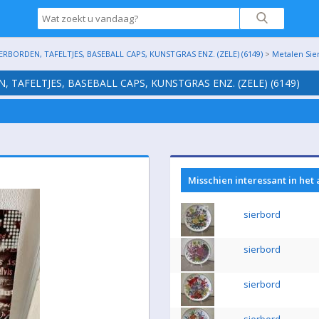
BORDEN, TAFELTJES, BASEBALL CAPS, KUNSTGRAS ENZ. (ZELE) (6149)
>
Metalen Sie
 TAFELTJES, BASEBALL CAPS, KUNSTGRAS ENZ. (ZELE) (6149)
Misschien interessant in het
sierbord
sierbord
sierbord