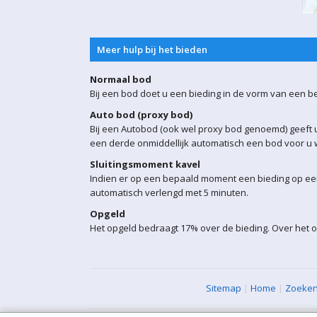
Meer hulp bij het bieden
Normaal bod
Bij een bod doet u een bieding in de vorm van een b
Auto bod (proxy bod)
Bij een Autobod (ook wel proxy bod genoemd) geeft u
een derde onmiddellijk automatisch een bod voor u w
Sluitingsmoment kavel
Indien er op een bepaald moment een bieding op een 
automatisch verlengd met 5 minuten.
Opgeld
Het opgeld bedraagt 17% over de bieding. Over het o
Sitemap
|
Home
|
Zoeke