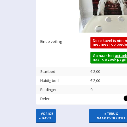
Deze kavel is niet 
Einde veiling
niet meer op biede
Ga naar het
actuel
naar de
zoek pagi
Startbod
€ 2,00
Huidig bod
€
2,00
Biedingen
0
Delen
VORIGE
« TERUG
«
KAVEL
NAAR OVERZICHT