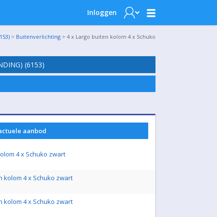
Inloggen
153)
>
Buitenverlichting
> 4 x Largo buiten kolom 4 x Schuko
DING) (6153)
 actuele aanbod
kolom 4 x Schuko zwart
en kolom 4 x Schuko zwart
en kolom 4 x Schuko zwart