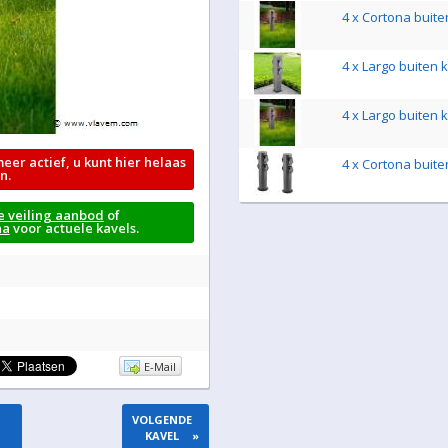
4 x Cortona buit
4 x Largo buiten 
4 x Largo buiten 
meer actief, u kunt hier helaas
4 x Cortona buit
n.
e veiling aanbod
of
na
voor actuele kavels.
E-Mail
VOLGENDE
KAVEL
»