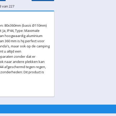
3 van 227
ngen: 80x360mm (basis Ø110mm)
: Ja, IP44, Type: Maximale
 van hoogwaardig aluminium
an 360 mm is hij perfect voor
eranda's, maar ook op de camping
t u altijd een
pparaten zonder dat er
 ook naar andere plekken kan
IP44 afgeschermd tegen regen,
Bijzonderheden: Dit product is