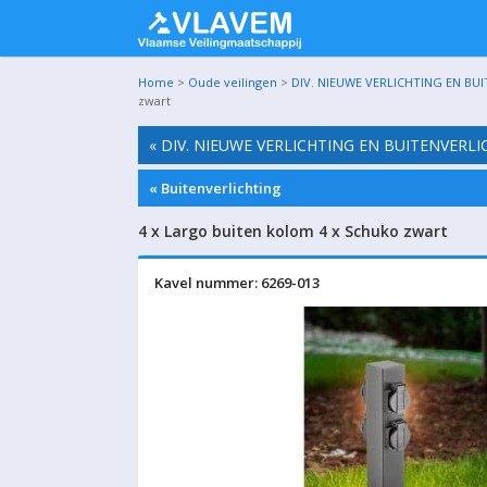
Home
>
Oude veilingen
>
DIV. NIEUWE VERLICHTING EN BU
zwart
« DIV. NIEUWE VERLICHTING EN BUITENVERL
« Buitenverlichting
4 x Largo buiten kolom 4 x Schuko zwart
Kavel nummer: 6269-013