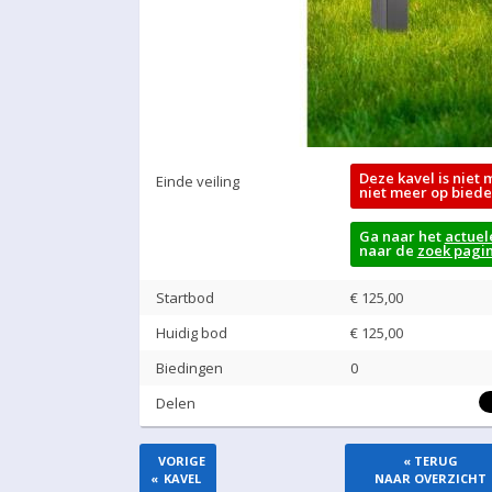
Deze kavel is niet 
Einde veiling
niet meer op biede
Ga naar het
actuel
naar de
zoek pagi
Startbod
€ 125,00
Huidig bod
€
125,00
Biedingen
0
Delen
VORIGE
« TERUG
«
KAVEL
NAAR OVERZICHT