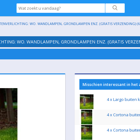
ITENVERLICHTING: WO. WANDLAMPEN, GRONDLAMPEN ENZ. (GRATIS VERZENDING) (6
ICHTING: WO. WANDLAMPEN, GRONDLAMPEN ENZ. (GRATIS VERZEN
Misschien interessant in het
4 x Largo buiten 
4 x Cortona buit
4 x Cortona buit