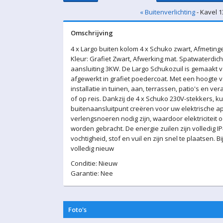
« Buitenverlichting
- Kavel 1
Omschrijving
4 x Largo buiten kolom 4 x Schuko zwart, Afmeti
Kleur: Grafiet Zwart, Afwerking mat. Spatwaterdicht
aansluiting 3KW. De Largo Schukozuil is gemaakt
afgewerkt in grafiet poedercoat. Met een hoogte v
installatie in tuinen, aan, terrassen, patio's en v
of op reis. Dankzij de 4 x Schuko 230V-stekkers, kun
buitenaansluitpunt creëren voor uw elektrische a
verlengsnoeren nodig zijn, waardoor elektriciteit
worden gebracht. De energie zuilen zijn volledig 
vochtigheid, stof en vuil en zijn snel te plaatsen. 
volledig nieuw
Conditie: Nieuw
Garantie: Nee
Foto's