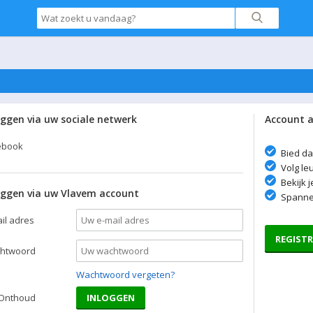
oggen via uw sociale netwerk
Account 
ebook
Bied da
Volg le
Bekijk 
oggen via uw Vlavem account
Spanne
il adres
REGISTR
htwoord
Wachtwoord vergeten?
Onthoud
INLOGGEN