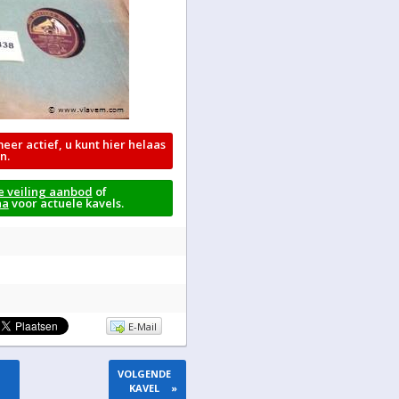
meer actief, u kunt hier helaas
n.
e veiling aanbod
of
na
voor actuele kavels.
E-Mail
VOLGENDE
KAVEL
»