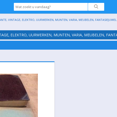
ANTE, VINTAGE, ELEKTRO, UURWERKEN, MUNTEN, VARIA, MEUBELEN, FANTASIEJUWELE
NTAGE, ELEKTRO, UURWERKEN, MUNTEN, VARIA, MEUBELEN, FANTA