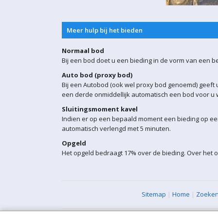
Meer hulp bij het bieden
Normaal bod
Bij een bod doet u een bieding in de vorm van een b
Auto bod (proxy bod)
Bij een Autobod (ook wel proxy bod genoemd) geeft u
een derde onmiddellijk automatisch een bod voor u w
Sluitingsmoment kavel
Indien er op een bepaald moment een bieding op een 
automatisch verlengd met 5 minuten.
Opgeld
Het opgeld bedraagt 17% over de bieding. Over het o
Sitemap
|
Home
|
Zoeke