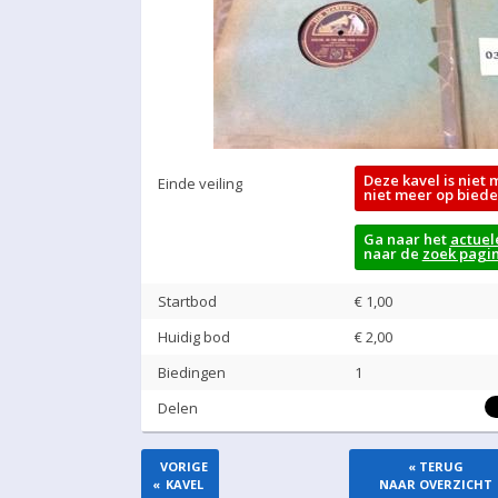
Deze kavel is niet 
Einde veiling
niet meer op biede
Ga naar het
actuel
naar de
zoek pagi
Startbod
€ 1,00
Huidig bod
€
2,00
Biedingen
1
Delen
VORIGE
« TERUG
«
KAVEL
NAAR OVERZICHT