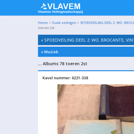
Home
>
Oude veilingen
>
SPOEDVEILING DEEL 2: WO. BROC
toeren 2st
« SPOEDVEILING DEEL 2: WO. BROCANTE, VI
« Muziek
… Albums 78 toeren 2st
Kavel nummer: 6221-338