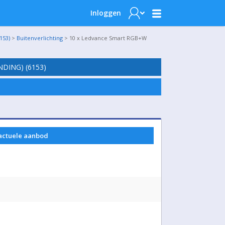
Inloggen
153)
>
Buitenverlichting
> 10 x Ledvance Smart RGB+W
DING) (6153)
 actuele aanbod