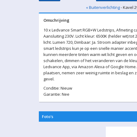
« Buitenverlichting
- Kavel 2
Omschrijving
10 x Ledvance Smart RGB+W Ledstrips, Afmeting ca 
Aansluiting 230V. Licht kleur: 6500K (helder wit) to
licht. Lumen 720, Dimbaar: Ja. Stroom adapter inb
smart ledstrips kun je op een snelle manier accent 
kunnen meerdere tinten warm wit licht geven en oo
schakelen, dimmen of het veranderen van de kleur 
Ledvance App, via Amazon Alexa of Google Home. De
plaatsen, nemen zeer weinig ruimte in beslag en zul
gevel.
Conditie: Nieuw
Garantie: Nee
Foto's