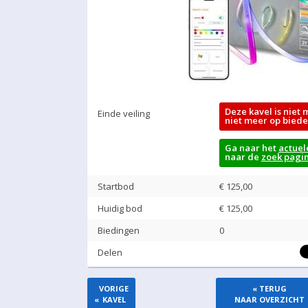
Deze kavel is niet 
Einde veiling
niet meer op biede
Ga naar het
actuel
naar de
zoek pagi
Startbod
€ 125,00
Huidig bod
€
125,00
Biedingen
0
Delen
VORIGE
« TERUG
«
KAVEL
NAAR OVERZICHT