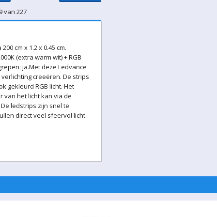
9 van 227
200 cm x 1.2 x 0.45 cm.
t 2000K (extra warm wit) + RGB
egrepen: ja.Met deze Ledvance
verlichting creeëren. De strips
k gekleurd RGB licht. Het
van het licht kan via de
 ledstrips zijn snel te
len direct veel sfeervol licht