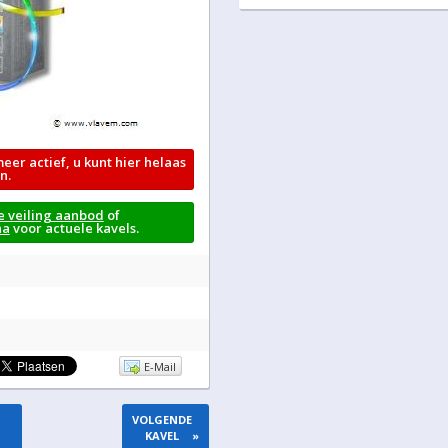
meer actief, u kunt hier helaas
n.
e veiling aanbod
of
na
voor actuele kavels.
E-Mail
VOLGENDE
KAVEL
»