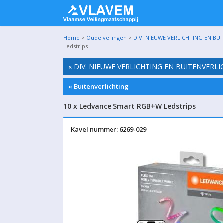
Home
>
Oude veilingen
>
DIV. NIEUWE VERLICHTING EN BU
Ledstrips
« DIV. NIEUWE VERLICHTING EN BUITENVERL
« Buitenverlichting
10 x Ledvance Smart RGB+W Ledstrips
Kavel nummer: 6269-029