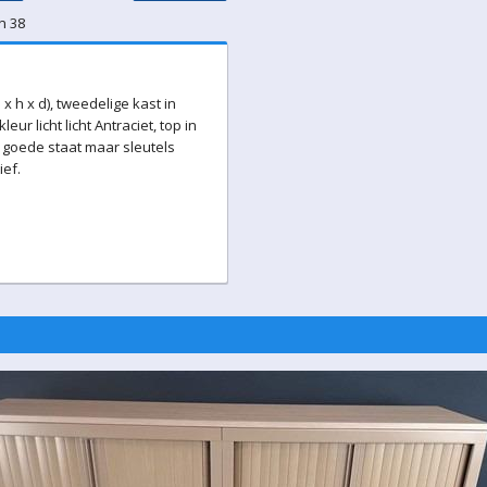
n 38
 x h x d), tweedelige kast in
eur licht licht Antraciet, top in
 goede staat maar sleutels
ief.