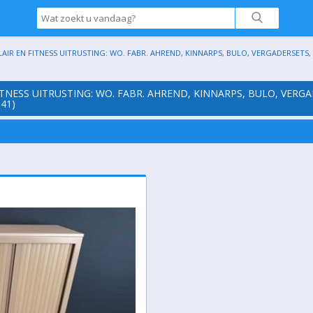
AIR EN FITNESS UITRUSTING: WO. FABR. AHREND, KINNARPS, BULO, VERGADERSETS, 
ITNESS UITRUSTING: WO. FABR. AHREND, KINNARPS, BULO, VERGA
41)