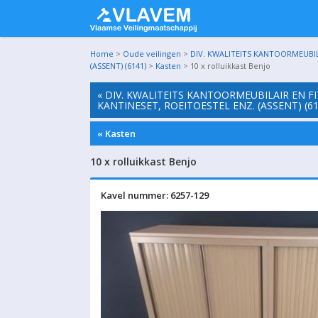
Home
>
Oude veilingen
>
DIV. KWALITEITS KANTOORMEUBIL
(ASSENT) (6141)
>
Kasten
> 10 x rolluikkast Benjo
« DIV. KWALITEITS KANTOORMEUBILAIR EN F
KANTINESET, ROEITOESTEL ENZ. (ASSENT) (61
« Kasten
10 x rolluikkast Benjo
Kavel nummer: 6257-129