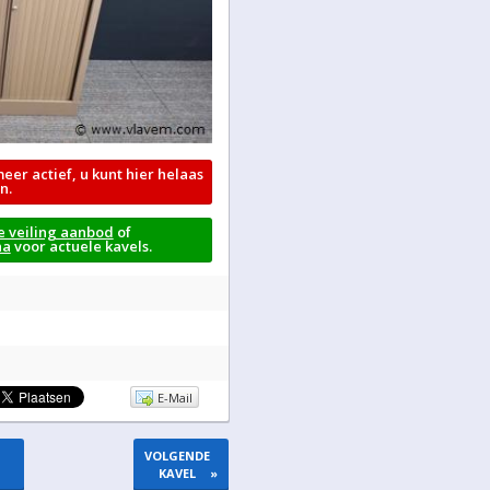
meer actief, u kunt hier helaas
n.
e veiling aanbod
of
na
voor actuele kavels.
E-Mail
VOLGENDE
KAVEL
»