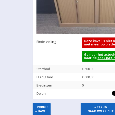
Deze kavel is niet 
Einde veiling
niet meer op biede
Ga naar het
actuel
naar de
zoek pagi
Startbod
€ 600,00
Huidig bod
€
600,00
Biedingen
0
Delen
VORIGE
« TERUG
«
KAVEL
NAAR OVERZICHT