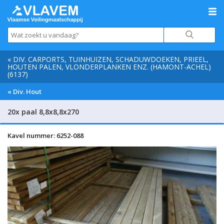
« DIV. CARPORTS, TUINHUIZEN, SCHADUWDOEKEN, PRIEEL,
HOUTEN PALEN, VLONDERPLANKEN ENZ. (HAMONT-ACHEL)
(6137)
« Div. Hout
20x paal 8,8x8,8x270
Kavel nummer: 6252-088