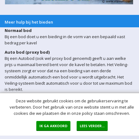
Meer hulp bij het bieden
Normaal bod
Bij een bod doet u een bieding in de vorm van een bepaald vast
bedrag per kavel
Auto bod (proxy bod)
Bij een Autobod (ook wel proxy bod genoemd) geeft u aan welke
prijs u maximaal bereid bent voor de kavel te betalen. Het Veiling-
systeem zorgt er voor dat na een bieding van een derde
onmiddellijk automatisch een bod voor u wordt uitgebracht. Het
Veiling-systeem biedt automatisch voor u door tot uw maximum bod
is bereikt.
Sluitingsmoment kavel
Deze website gebruikt cookies om de gebruikerservaring te
Indien er op een bepaald moment een bieding op een kavel wordt
verbeteren. Door het gebruik van onze website stemt u in met alle
ontvangen binnen 5 min voor sluiting van de veiling, wordt het
cookies die we plaatsen die in onze policy staan omschreven.
sluitingsmoment van de betreffende kavel automatisch verlengd
met 5 minuten.
IK GA AKKOORD
LEES VERDER...
Opgeld
Het opgeld bedraagt 17% over de bieding. Over het opgeld betaalt u