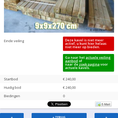
Deze kavel is niet meer
Einde veiling
actief, u kunt hier helaas
niet meer op bieden.
Ga naar het
actuele veiling
aanbod
of
naar de
zoek pagina
voor
actuele kavels.
Startbod
€ 240,00
Huidig bod
€
240,00
Biedingen
0
E-Mail
«
« TERUG
»