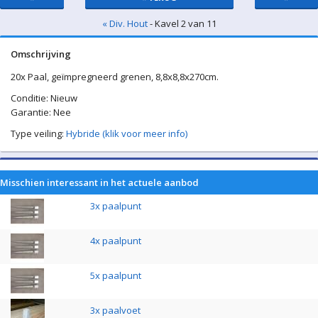
« Div. Hout
- Kavel 2 van 11
Omschrijving
20x Paal, geïmpregneerd grenen, 8,8x8,8x270cm.
Conditie: Nieuw
Garantie: Nee
Type veiling:
Hybride (klik voor meer info)
Misschien interessant in het actuele aanbod
3x paalpunt
4x paalpunt
5x paalpunt
3x paalvoet