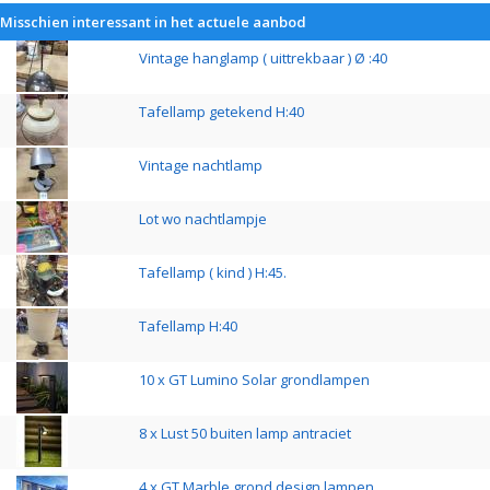
Misschien interessant in het actuele aanbod
Vintage hanglamp ( uittrekbaar ) Ø :40
Tafellamp getekend H:40
Vintage nachtlamp
Lot wo nachtlampje
Tafellamp ( kind ) H:45.
Tafellamp H:40
10 x GT Lumino Solar grondlampen
8 x Lust 50 buiten lamp antraciet
4 x GT Marble grond design lampen