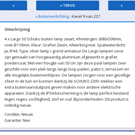
«
« TERUG
»
« Buitenverlichting
- Kavel 9 van 227
Omschrijving
4 x Largo 50 Schuko buiten lamp zwart, Afmetingen: Ø80x500mm,
voet Ø110mm. Kleur: Grafiet Zwart, Afwerking mat. Spatwaterdicht:
Ja, IP44, Type: vloer lamp / grond armatuur De Largo lampen serie
zijn gemaakt van hoogwaardig aluminium afgewerkt in grafiet
poedercoat. Met een hoogte van 50 cm zijn deze paal lampen zeer
geschikt voor een plek langs langs loop paden, patio's, terrassen en
alle mogelijke buitenverblijven. De lampen zorgen voor een gezellige
sfeer in de tuin en kunnen dankzij de SCHUKO 230V-stekker een
extra buitenaansluitpunt geven maken voor andere elektrische
apparaten. Dankzij de IP54-bescherming is de lamp perfect bestand
tegen regen, vochtigheid, stof en vuil. Bijzonderheden: Dit product is
volledig nieuw.
Conditie: Nieuw
Garantie: Nee