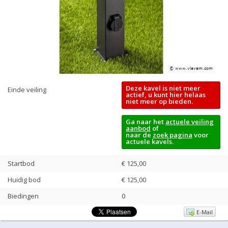
Deze kavel is niet meer
Einde veiling
actief, u kunt hier helaas
niet meer op bieden.
Ga naar het
actuele veiling
aanbod
of
naar de
zoek pagina
voor
actuele kavels.
Startbod
€ 125,00
Huidig bod
€
125,00
Biedingen
0
E-Mail