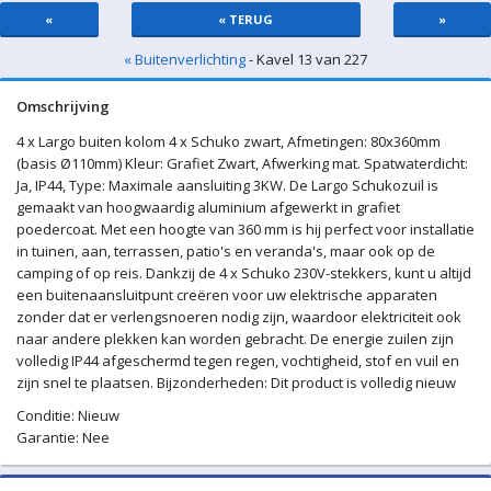
«
« TERUG
»
« Buitenverlichting
- Kavel 13 van 227
Omschrijving
4 x Largo buiten kolom 4 x Schuko zwart, Afmetingen: 80x360mm
(basis Ø110mm) Kleur: Grafiet Zwart, Afwerking mat. Spatwaterdicht:
Ja, IP44, Type: Maximale aansluiting 3KW. De Largo Schukozuil is
gemaakt van hoogwaardig aluminium afgewerkt in grafiet
poedercoat. Met een hoogte van 360 mm is hij perfect voor installatie
in tuinen, aan, terrassen, patio's en veranda's, maar ook op de
camping of op reis. Dankzij de 4 x Schuko 230V-stekkers, kunt u altijd
een buitenaansluitpunt creëren voor uw elektrische apparaten
zonder dat er verlengsnoeren nodig zijn, waardoor elektriciteit ook
naar andere plekken kan worden gebracht. De energie zuilen zijn
volledig IP44 afgeschermd tegen regen, vochtigheid, stof en vuil en
zijn snel te plaatsen. Bijzonderheden: Dit product is volledig nieuw
Conditie: Nieuw
Garantie: Nee