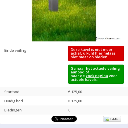
Deze kavel is niet meer
Einde veiling
actief, u kunt hier helaas
niet meer op bieden.
Ga naar het
actuele veiling
aanbod
of
naar de
zoek pagina
voor
actuele kavels.
Startbod
€ 125,00
Huidig bod
€
125,00
Biedingen
0
E-Mail