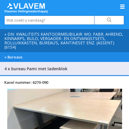
« DIV. KWALITEITS KANTOORMEUBILAIR: WO. FABR. AHREND,
KINNARPS, BULO, VERGADER- EN ONTVANGSTSETS,
ROLLUIKKASTEN, BUREAU’S, KANTINESET ENZ. (ASSENT)
(6154)
« Bureaus
4 x bureau Pami met ladenblok
Kavel nummer: 6270-090