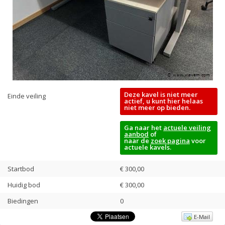
Deze kavel is niet meer
Einde veiling
actief, u kunt hier helaas
niet meer op bieden.
Ga naar het
actuele veiling
aanbod
of
naar de
zoek pagina
voor
actuele kavels.
Startbod
€ 300,00
Huidig bod
€
300,00
Biedingen
0
E-Mail