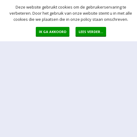
Deze website gebruikt cookies om de gebruikerservaring te
verbeteren. Door het gebruik van onze website stemt u in met alle
cookies die we plaatsen die in onze policy staan omschreven.
Meer hulp bij het bieden
IK GA AKKOORD
LEES VERDER...
Normaal bod
Bij een bod doet u een bieding in de vorm van een bepaald vast
bedrag per kavel
Auto bod (proxy bod)
Bij een Autobod (ook wel proxy bod genoemd) geeft u aan welke
prijs u maximaal bereid bent voor de kavel te betalen. Het Veiling-
systeem zorgt er voor dat na een bieding van een derde
onmiddellijk automatisch een bod voor u wordt uitgebracht. Het
Veiling-systeem biedt automatisch voor u door tot uw maximum bod
is bereikt.
Sluitingsmoment kavel
Indien er op een bepaald moment een bieding op een kavel wordt
ontvangen binnen 5 min voor sluiting van de veiling, wordt het
sluitingsmoment van de betreffende kavel automatisch verlengd
met 5 minuten.