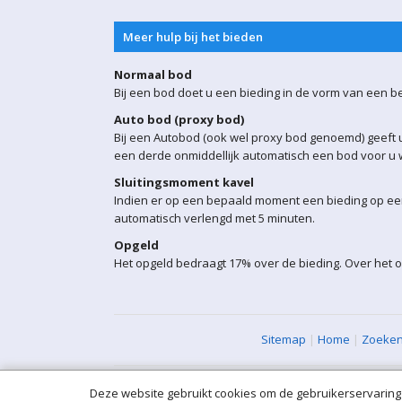
Meer hulp bij het bieden
Normaal bod
Bij een bod doet u een bieding in de vorm van een b
Auto bod (proxy bod)
Bij een Autobod (ook wel proxy bod genoemd) geeft u
een derde onmiddellijk automatisch een bod voor u w
Sluitingsmoment kavel
Indien er op een bepaald moment een bieding op een 
automatisch verlengd met 5 minuten.
Opgeld
Het opgeld bedraagt 17% over de bieding. Over het 
Sitemap
|
Home
|
Zoeke
Deze website gebruikt cookies om de gebruikerservaring 