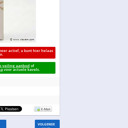
meer actief, u kunt hier helaas
n.
e veiling aanbod
of
na
voor actuele kavels.
E-Mail
VOLGENDE