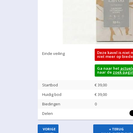
Deze kavel is niet 
Einde veiling
niet meer op biede
Ga naar het
actuel
naar de
zoek pagi
Startbod
€ 39,00
Huidig bod
€
39,00
Biedingen
0
Delen
VORIGE
« TERUG