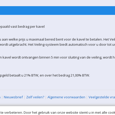
epaald vast bedrag per kavel
 aan welke prijs u maximaal bereid bent voor de kavel te betalen. Het Vei
ordt uitgebracht. Het Veiling-systeem biedt automatisch voor u door tot 
kavel wordt ontvangen binnen 5 min voor sluiting van de veiling, wordt 
opgeld betaalt u 21% BTW, en over het bedrag 21,00% BTW.
n
|
Nieuwsbrief
|
Zelf veilen?
|
Algemene voorwaarden
|
Veelgestelde vr
XML Sitemap
| All rights reserved (VLAVEM-WEB-1)
te verbeteren. Door het gebruik van onze website stemt u in met alle cook