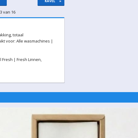
KAVEL
»
13 van 16
kking, totaal
hikt voor: Alle wasmachines |
l Fresh | Fresh Linnen,