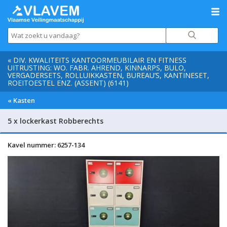
« DIV. KWALITEITS KANTOORMEUBILAIR EN FITNESS
UITRUSTING: WO. FABR. AHREND, KINNARPS, BULO,
VERGADERSETS, ROLLUIKKASTEN, BUREAU’S, KANTINESET,
ROEITOESTEL ENZ. (ASSENT) (6141)
« Kasten
5 x lockerkast Robberechts
Kavel nummer: 6257-134