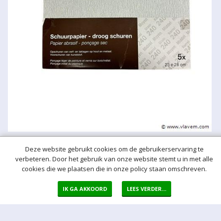
Deze website gebruikt cookies om de gebruikerservaring te
verbeteren. Door het gebruik van onze website stemt u in met alle
Meer hulp bij het bieden
cookies die we plaatsen die in onze policy staan omschreven.
Normaal bod
Bij een bod doet u een bieding in de vorm van een bepaald vast
IK GA AKKOORD
LEES VERDER...
bedrag per kavel
Auto bod (proxy bod)
Bij een Autobod (ook wel proxy bod genoemd) geeft u aan welke