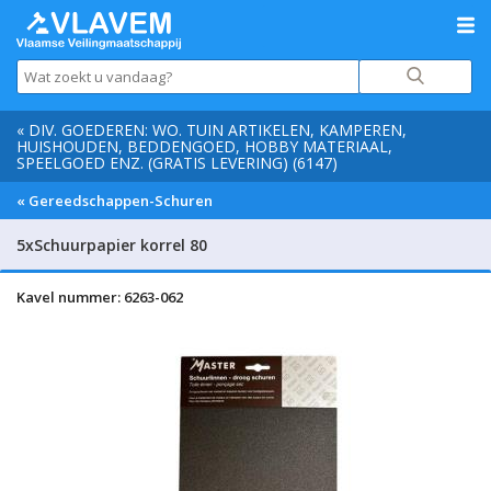
« DIV. GOEDEREN: WO. TUIN ARTIKELEN, KAMPEREN,
HUISHOUDEN, BEDDENGOED, HOBBY MATERIAAL,
SPEELGOED ENZ. (GRATIS LEVERING) (6147)
« Gereedschappen-Schuren
5xSchuurpapier korrel 80
Kavel nummer: 6263-062