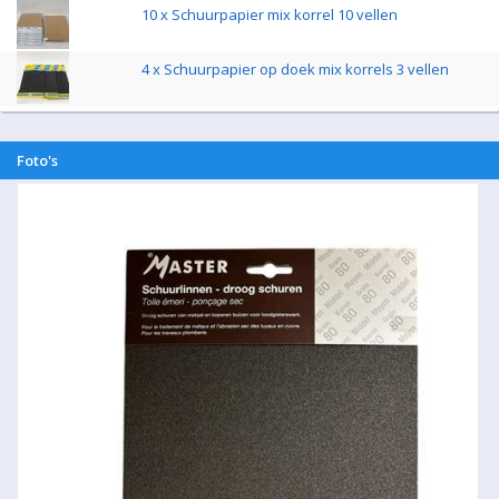
10 x Schuurpapier mix korrel 10 vellen
4 x Schuurpapier op doek mix korrels 3 vellen
Foto's