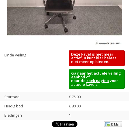
Deze kavel is niet meer
Einde veiling
actief, u kunt hier helaas
niet meer op bieden.
Ga naar het
actuele veiling
aanbod
of
naar de
zoek pagina
voor
actuele kavels.
Startbod
€ 75,00
Huidig bod
€
80,00
Biedingen
1
E-Mail