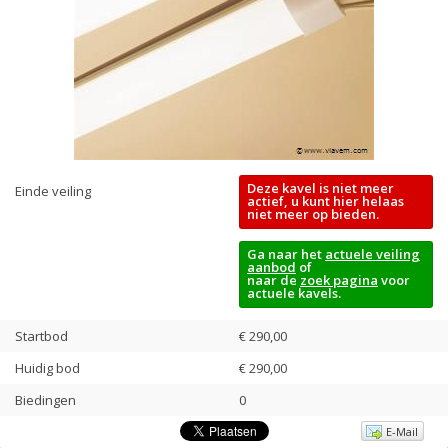
Deze kavel is niet meer
Einde veiling
actief, u kunt hier helaas
niet meer op bieden.
Ga naar het
actuele veiling
aanbod
of
naar de
zoek pagina
voor
actuele kavels.
Startbod
€ 290,00
Huidig bod
€
290,00
Biedingen
0
E-Mail