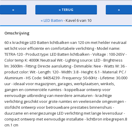
«
« TERUG
»
« LED Batten
- Kavel 6 van 10
Omschrijving
60 x krachtige LED Batten lichtbalken van 120 cm met helder neutraal
wit licht voor efficiënte en comfortabele verlichting - Model name:
TETRA-120 - Product type: LED Batten lichtbalken - Voltage : 100-265V -
Color temp K: 4000K Neutraal Wit - Lighting source: LED - Brightness
lm: 3600lm - Fitting: Directe aansluiting - Dimmable: Nee - Watts W: 36 -
product color: Wit - Length: 120 - Width: 3.8 - Height: 6.1 - Material: PC /
Aluminium - HS Code: 94054239 - Frequency: 50-60Hz - Lifetime: 30.000
uur - ideaal voor magazijnen, garages, werkplaatsen, winkels,
gangen en commerciële ruimtes - koppelbaar ontwerp voor
eenvoudige uitbreiding van meerdere armaturen - krachtige
verlichting geschikt voor grote ruimtes en veeleisende omgevingen -
stofdicht ontwerp voor betrouwbare prestaties binnenshuis -
duurzame en energiezuinige LED verlichting met lange levensduur -
compact ontwerp met eenvoudige installatie - lichtbron inbegrepen.8
cm.1 cm