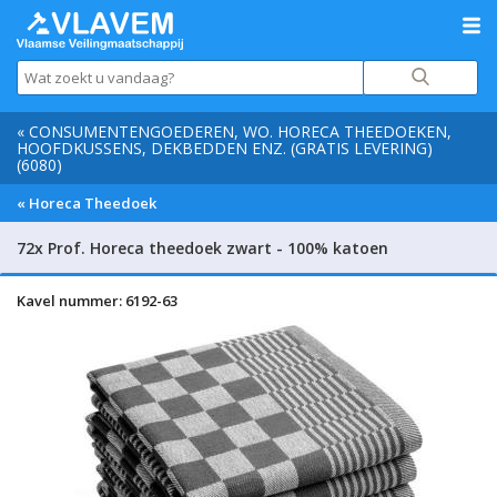
« CONSUMENTENGOEDEREN, WO. HORECA THEEDOEKEN,
HOOFDKUSSENS, DEKBEDDEN ENZ. (GRATIS LEVERING)
(6080)
« Horeca Theedoek
72x Prof. Horeca theedoek zwart - 100% katoen
Kavel nummer: 6192-63