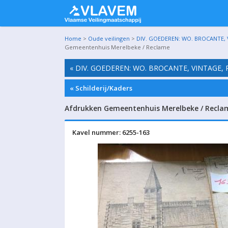
Home
>
Oude veilingen
>
DIV. GOEDEREN: WO. BROCANTE, 
Gemeentenhuis Merelbeke / Reclame
« DIV. GOEDEREN: WO. BROCANTE, VINTAGE,
« Schilderij/Kaders
Afdrukken Gemeentenhuis Merelbeke / Recla
Kavel nummer: 6255-163