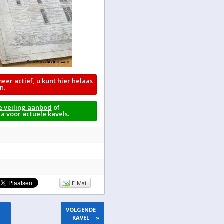
meer actief, u kunt hier helaas
n.
e veiling aanbod
of
na
voor actuele kavels.
E-Mail
VOLGENDE
KAVEL
»