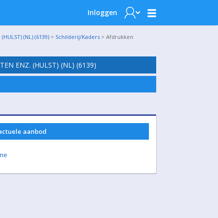
Inloggen
ULST) (NL) (6139)
>
Schilderij/Kaders
> Afdrukken
N ENZ. (HULST) (NL) (6139)
 actuele aanbod
ame