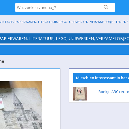
VINTAGE, PAPIERWAREN, LITERATUUR, LEGO, UURWERKEN, VERZAMELOBJECTEN ENZ. (H
 PAPIERWAREN, LITERATUUR, LEGO, UURWERKEN, VERZAMELOBJECTE
me
Misschien interessant in het
Boekje ABC recl