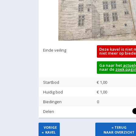
Deze kavel is niet 
Einde veiling
niet meer op biede
Ga naar het
actuel
naar de
zoek pagi
Startbod
€ 1,00
Huidig bod
€
1,00
Biedingen
0
Delen
VORIGE
« TERUG
«
KAVEL
NAAR OVERZICHT