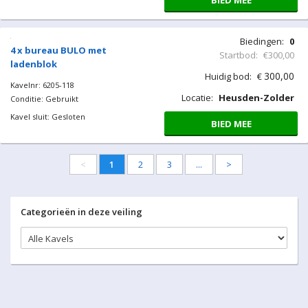
BIED MEE
Biedingen:
0
4 x bureau BULO met
Startbod:
€300,00
ladenblok
300,00
Huidig bod:
€
Kavelnr: 6205-118
Locatie:
Heusden-Zolder
Conditie: Gebruikt
Kavel sluit: Gesloten
BIED MEE
<
1
2
3
...
>
Categorieën in deze veiling