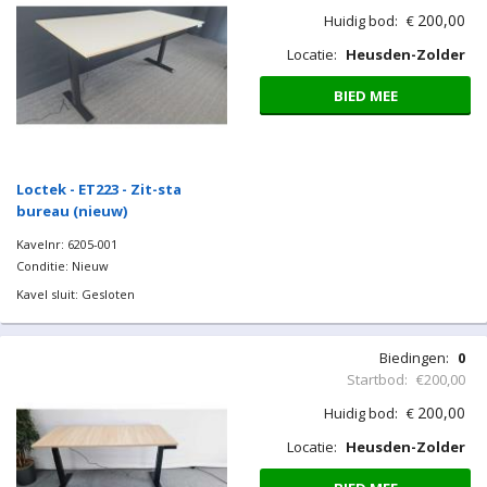
200,00
Huidig bod:
€
Locatie:
Heusden-Zolder
BIED MEE
Loctek - ET223 - Zit-sta
bureau (nieuw)
Kavelnr: 6205-001
Conditie: Nieuw
Kavel sluit: Gesloten
Biedingen:
0
Startbod:
€200,00
200,00
Huidig bod:
€
Locatie:
Heusden-Zolder