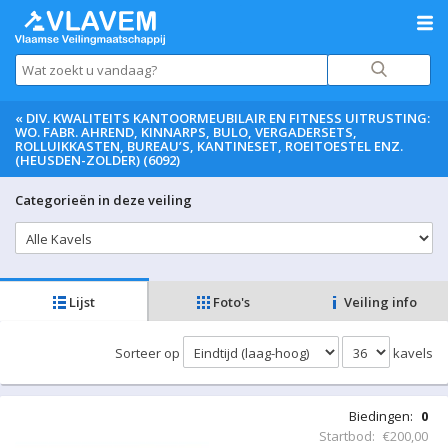
«
DIV. KWALITEITS KANTOORMEUBILAIR EN FITNESS UITRUSTING:
WO. FABR. AHREND, KINNARPS, BULO, VERGADERSETS,
ROLLUIKKASTEN, BUREAU’S, KANTINESET, ROEITOESTEL ENZ.
(HEUSDEN-ZOLDER) (6092)
Categorieën in deze veiling
Lijst
Foto's
Veiling info
Sorteer op
kavels
Biedingen:
0
Startbod:
€200,00