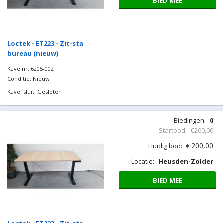
BIED MEE
Loctek - ET223 - Zit-sta
bureau (nieuw)
Kavelnr: 6205-002
Conditie: Nieuw
Kavel sluit: Gesloten
Biedingen:
0
Startbod:
€200,00
200,00
Huidig bod:
€
Locatie:
Heusden-Zolder
BIED MEE