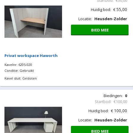
Startbod:
€50,00
55,00
Huidig bod:
€
Locatie:
Heusden-Zolder
BIED MEE
Privat workspace Haworth
Kavelnr: 6205-020
Conditie: Gebruikt
Kavel sluit: Gesloten
Biedingen:
0
Startbod:
€100,00
100,00
Huidig bod:
€
Locatie:
Heusden-Zolder
BIED MEE