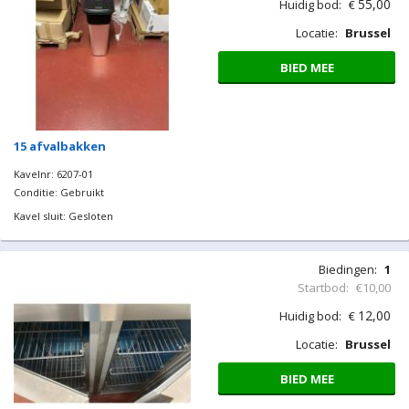
55,00
Huidig bod:
€
Locatie:
Brussel
BIED MEE
15 afvalbakken
Kavelnr: 6207-01
Conditie: Gebruikt
Kavel sluit: Gesloten
Biedingen:
1
Startbod:
€10,00
12,00
Huidig bod:
€
Locatie:
Brussel
BIED MEE