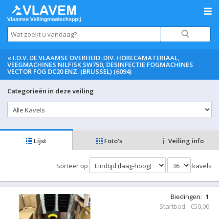
«
I.O.V. DE VLAAMSE OVERHEID: DIV. HORECAMATERIAAL,
VEEGMACHINES NILFISK SW750, DESINFECTIE FOGMACHINES
VECTOR FOG DC20 ENZ. (BRUSSEL) (6094)
Categorieën in deze veiling
Lijst
Foto's
Veiling info
Sorteer op
kavels
Biedingen:
1
Startbod:
€50,00