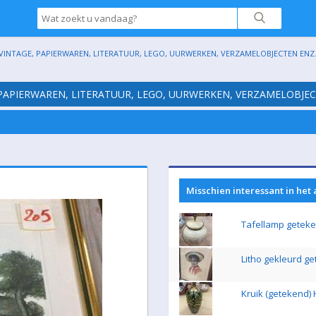
VINTAGE, PAPIERWAREN, LITERATUUR, LEGO, UURWERKEN, VERZAMELOBJECTEN ENZ. (H
 PAPIERWAREN, LITERATUUR, LEGO, UURWERKEN, VERZAMELOBJECTE
Misschien interessant in het
Tafellamp geteke
Litho gekleurd get
Kruik (getekend) 