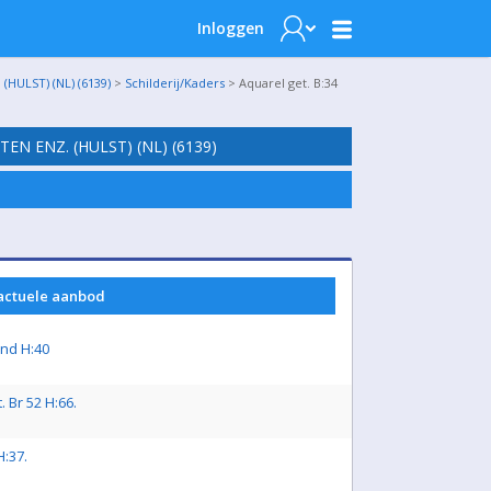
Inloggen
ULST) (NL) (6139)
>
Schilderij/Kaders
> Aquarel get. B:34
N ENZ. (HULST) (NL) (6139)
 actuele aanbod
nd H:40
. Br 52 H:66.
H:37.