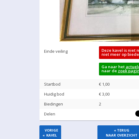
Deze kavel is niet 
Einde veiling
niet meer op biede
Ga naar het
actuel
naar de
zoek pagi
Startbod
€ 1,00
Huidig bod
€
3,00
Biedingen
2
Delen
VORIGE
« TERUG
«
KAVEL
NAAR OVERZICHT