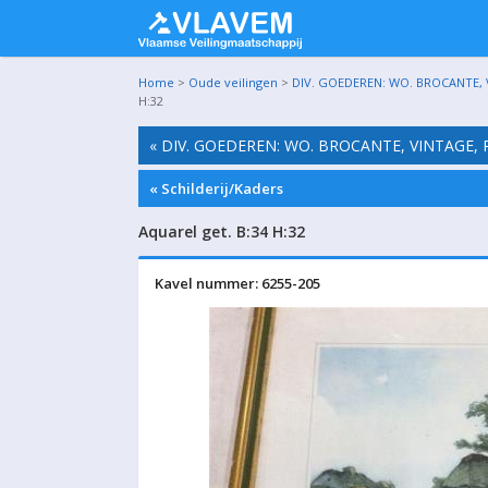
Home
>
Oude veilingen
>
DIV. GOEDEREN: WO. BROCANTE, 
H:32
« DIV. GOEDEREN: WO. BROCANTE, VINTAGE,
« Schilderij/Kaders
Aquarel get. B:34 H:32
Kavel nummer: 6255-205