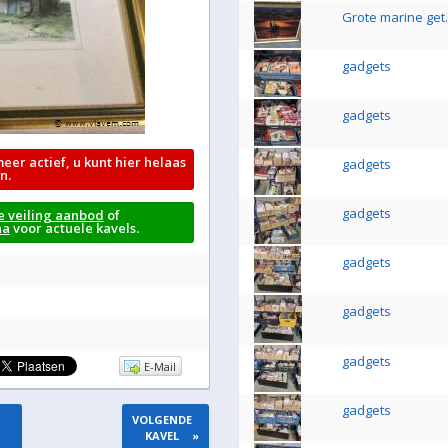
Grote marine get.
gadgets
gadgets
meer actief, u kunt hier helaas
gadgets
n.
gadgets
e veiling aanbod
of
na
voor actuele kavels.
gadgets
gadgets
gadgets
E-Mail
gadgets
VOLGENDE
KAVEL
»