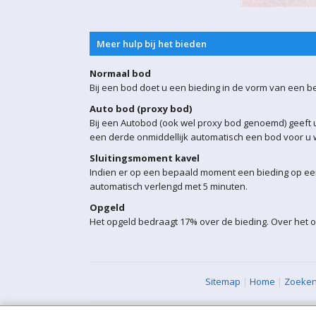
Meer hulp bij het bieden
Normaal bod
Bij een bod doet u een bieding in de vorm van een b
Auto bod (proxy bod)
Bij een Autobod (ook wel proxy bod genoemd) geeft u
een derde onmiddellijk automatisch een bod voor u w
Sluitingsmoment kavel
Indien er op een bepaald moment een bieding op een 
automatisch verlengd met 5 minuten.
Opgeld
Het opgeld bedraagt 17% over de bieding. Over het o
Sitemap
|
Home
|
Zoeke