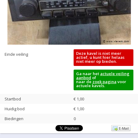
Deze kavel is niet meer
Einde veiling
actief, u kunt hier helaas
niet meer op bieden.
Ga naar het
actuele veiling
aanbod
of
naar de
zoek pagina
voor
actuele kavels.
Startbod
€ 1,00
Huidig bod
€
1,00
Biedingen
0
E-Mail