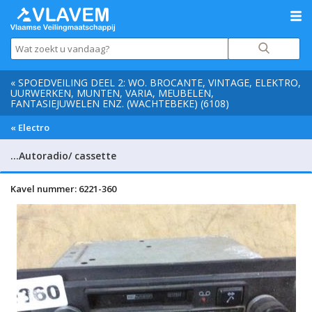
« SPOEDVEILING DEEL 2: WO. BROCANTE, VINTAGE, ELEKTRO,
UURWERKEN, MUNTEN, VARIA, MEUBELEN,
FANTASIEJUWELEN ENZ. (WACHTEBEKE) (6108)
« Electro
…Autoradio/ cassette
Kavel nummer: 6221-360