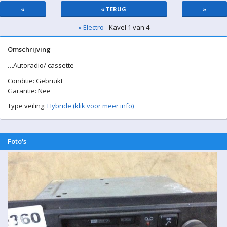
«
« TERUG
»
« Electro
- Kavel 1 van 4
Omschrijving
…Autoradio/ cassette
Conditie: Gebruikt
Garantie: Nee
Type veiling:
Hybride (klik voor meer info)
Foto's