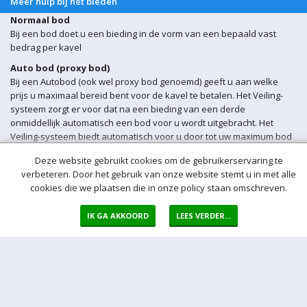
Meer hulp bij het bieden
Normaal bod
Bij een bod doet u een bieding in de vorm van een bepaald vast
bedrag per kavel
Auto bod (proxy bod)
Bij een Autobod (ook wel proxy bod genoemd) geeft u aan welke
prijs u maximaal bereid bent voor de kavel te betalen. Het Veiling-
systeem zorgt er voor dat na een bieding van een derde
onmiddellijk automatisch een bod voor u wordt uitgebracht. Het
Veiling-systeem biedt automatisch voor u door tot uw maximum bod
is bereikt.
Deze website gebruikt cookies om de gebruikerservaring te
Sluitingsmoment kavel
verbeteren. Door het gebruik van onze website stemt u in met alle
Indien er op een bepaald moment een bieding op een kavel wordt
cookies die we plaatsen die in onze policy staan omschreven.
ontvangen binnen 5 min voor sluiting van de veiling, wordt het
sluitingsmoment van de betreffende kavel automatisch verlengd
IK GA AKKOORD
LEES VERDER...
met 5 minuten.
Opgeld
Het opgeld bedraagt 17% over de bieding. Over het opgeld betaalt u
21% BTW, en over het bedrag betaalt u geen BTW.