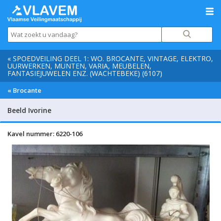
« SPOEDVEILING DEEL 1: WO. BROCANTE, VINTAGE, ELEKTRO,
UURWERKEN, MUNTEN, VARIA, MEUBELEN,
FANTASIEJUWELEN ENZ. (WACHTEBEKE) (6107)
« Brocante
Beeld Ivorine
Kavel nummer: 6220-106