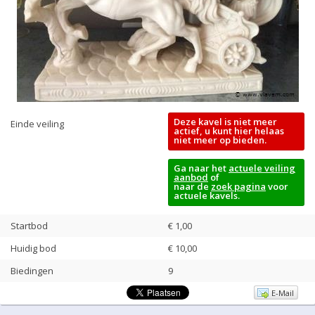
Deze kavel is niet meer
Einde veiling
actief, u kunt hier helaas
niet meer op bieden.
Ga naar het
actuele veiling
aanbod
of
naar de
zoek pagina
voor
actuele kavels.
Startbod
€ 1,00
Huidig bod
€
10,00
Biedingen
9
E-Mail