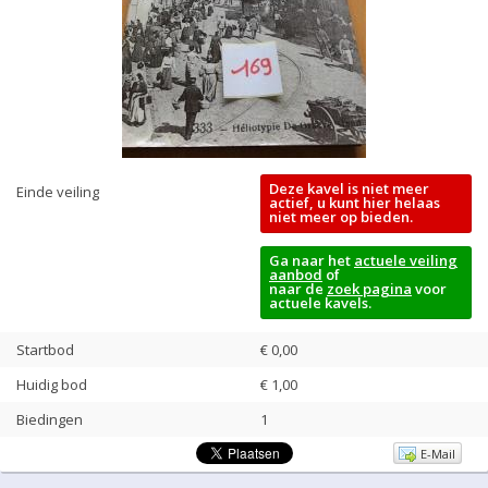
Deze kavel is niet meer
Einde veiling
actief, u kunt hier helaas
niet meer op bieden.
Ga naar het
actuele veiling
aanbod
of
naar de
zoek pagina
voor
actuele kavels.
Startbod
€ 0,00
Huidig bod
€
1,00
Biedingen
1
E-Mail