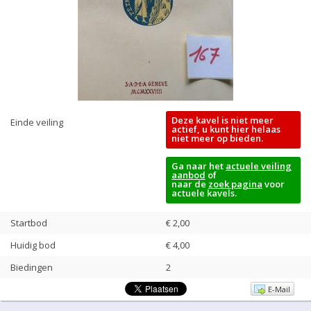
Deze kavel is niet meer
Einde veiling
actief, u kunt hier helaas
niet meer op bieden.
Ga naar het
actuele veiling
aanbod
of
naar de
zoek pagina
voor
actuele kavels.
Startbod
€ 2,00
Huidig bod
€
4,00
Biedingen
2
E-Mail