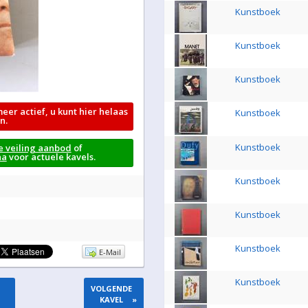
Kunstboek
Kunstboek
Kunstboek
meer actief, u kunt hier helaas
Kunstboek
n.
Kunstboek
e veiling aanbod
of
na
voor actuele kavels.
Kunstboek
Kunstboek
Kunstboek
E-Mail
Kunstboek
VOLGENDE
KAVEL
»