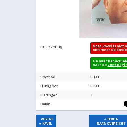
Deze kavel is niet 
Einde veiling
niet meer op biede
Ga naar het
actuel
naar de
zoek pagi
Startbod
€ 1,00
Huidig bod
€
2,00
Biedingen
1
Delen
VORIGE
« TERUG
«
KAVEL
NAAR OVERZICHT