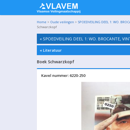
Home
>
Oude veilingen
>
SPOEDVEILING DEEL 1: WO. BROC
Schwarzkopf
« SPOEDVEILING DEEL 1: WO. BROCANTE, VI
« Literatuur
Boek Schwarzkopf
Kavel nummer: 6220-250