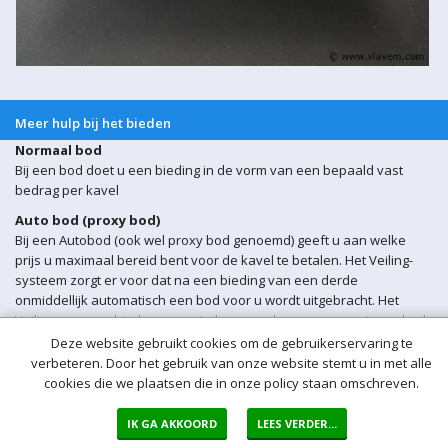
Meer hulp bij het bieden
Normaal bod
Bij een bod doet u een bieding in de vorm van een bepaald vast
bedrag per kavel
Auto bod (proxy bod)
Bij een Autobod (ook wel proxy bod genoemd) geeft u aan welke
prijs u maximaal bereid bent voor de kavel te betalen. Het Veiling-
systeem zorgt er voor dat na een bieding van een derde
onmiddellijk automatisch een bod voor u wordt uitgebracht. Het
Veiling-systeem biedt automatisch voor u door tot uw maximum bod
is bereikt.
Deze website gebruikt cookies om de gebruikerservaring te
verbeteren. Door het gebruik van onze website stemt u in met alle
Sluitingsmoment kavel
cookies die we plaatsen die in onze policy staan omschreven.
Indien er op een bepaald moment een bieding op een kavel wordt
ontvangen binnen 5 min voor sluiting van de veiling, wordt het
IK GA AKKOORD
LEES VERDER...
sluitingsmoment van de betreffende kavel automatisch verlengd