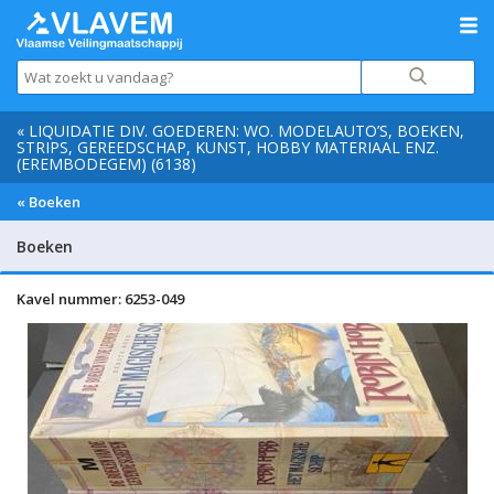
« LIQUIDATIE DIV. GOEDEREN: WO. MODELAUTO’S, BOEKEN,
STRIPS, GEREEDSCHAP, KUNST, HOBBY MATERIAAL ENZ.
(EREMBODEGEM) (6138)
« Boeken
Boeken
Kavel nummer: 6253-049