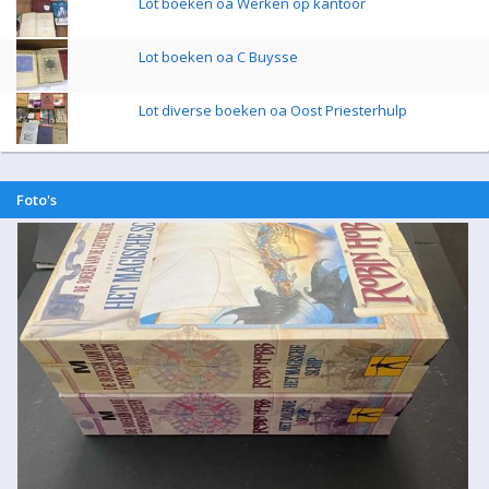
Lot boeken oa Werken op kantoor
Lot boeken oa C Buysse
Lot diverse boeken oa Oost Priesterhulp
Foto's