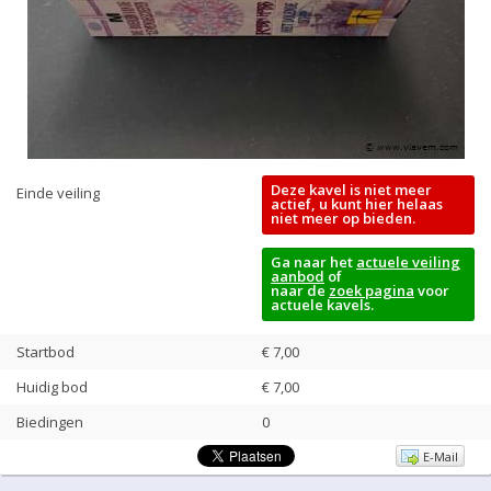
Deze kavel is niet meer
Einde veiling
actief, u kunt hier helaas
niet meer op bieden.
Ga naar het
actuele veiling
aanbod
of
naar de
zoek pagina
voor
actuele kavels.
Startbod
€ 7,00
Huidig bod
€
7,00
Biedingen
0
E-Mail