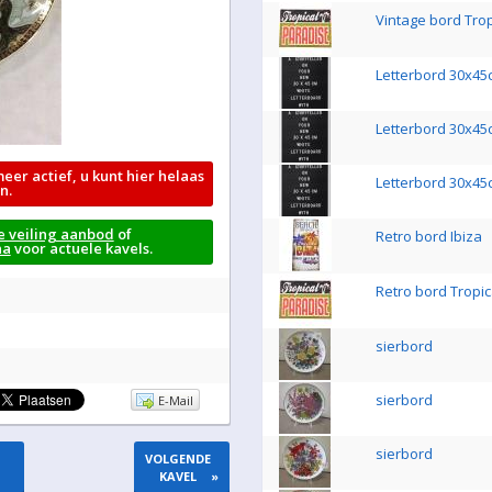
Vintage bord Tro
Letterbord 30x4
Letterbord 30x4
meer actief, u kunt hier helaas
Letterbord 30x4
n.
e veiling aanbod
of
Retro bord Ibiza
na
voor actuele kavels.
Retro bord Tropic
sierbord
sierbord
E-Mail
sierbord
VOLGENDE
KAVEL
»