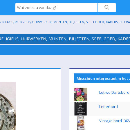
INTAGE, RELIGIEUS, UURWERKEN, MUNTEN, BILJETTEN, SPEELGOED, KADERS, LITERATU
RELIGIEUS, UURWERKEN, MUNTEN, BILJETTEN, SPEELGOED, KADERS,
Misschien interessant in het
Lot wo Dartsbord
Letterbord
Vintage bord IBIZ