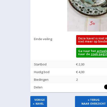
Deze kavel is niet 
Einde veiling
niet meer op biede
Ga naar het
actuel
naar de
zoek pagi
Startbod
€ 2,00
Huidig bod
€
4,00
Biedingen
2
Delen
VORIGE
« TERUG
«
KAVEL
NAAR OVERZICHT