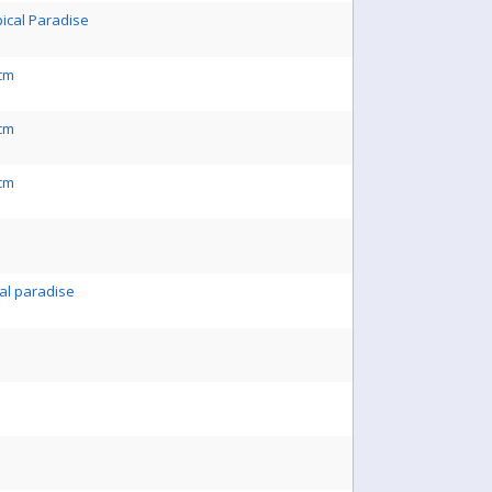
pical Paradise
5cm
5cm
5cm
al paradise