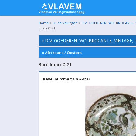
Home
>
Oude veilingen
>
DIV. GOEDEREN: WO. BROCANTE, V
Imari Ø:21
« DIV. GOEDEREN: WO. BROCANTE, VINTAGE, 
« Afrikaans / Oosters
Bord Imari Ø:21
Kavel nummer: 6267-050