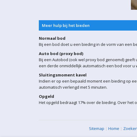
Meer hulp bij het bieden
Normaal bod
Bij een bod doet u een bieding in de vorm van een b
Auto bod (proxy bod)
Bij een Autobod (ook wel proxy bod genoemd) geeft u
een derde onmiddellijk automatisch een bod voor u w
Sluitingsmoment kavel
Indien er op een bepaald moment een bieding op een 
automatisch verlengd met 5 minuten.
Opgeld
Het opgeld bedraagt 17% over de bieding. Over het o
Sitemap
|
Home
|
Zoeke