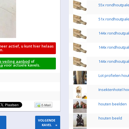
55x rondhoutpal
51x rondhoutpal
144x rondhoutpa
meer actief, u kunt hier helaas
144x rondhoutpa
n.
e veiling aanbod
of
144x rondhoutpa
na
voor actuele kavels.
Lot profielen hout
Insektenhotel ho
houten beelden
E-Mail
houten beeld
VOLGENDE
KAVEL
»