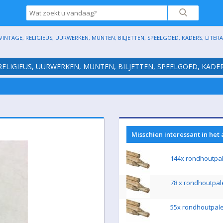
INTAGE, RELIGIEUS, UURWERKEN, MUNTEN, BILJETTEN, SPEELGOED, KADERS, LITERATU
RELIGIEUS, UURWERKEN, MUNTEN, BILJETTEN, SPEELGOED, KADERS,
Misschien interessant in het
144x rondhoutpa
78 x rondhoutpal
55x rondhoutpal