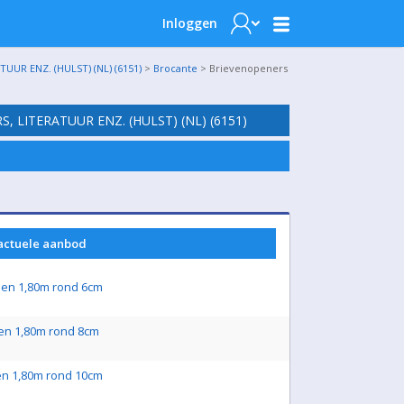
Inloggen
UR ENZ. (HULST) (NL) (6151)
>
Brocante
> Brievenopeners
 LITERATUUR ENZ. (HULST) (NL) (6151)
 actuele aanbod
len 1,80m rond 6cm
en 1,80m rond 8cm
en 1,80m rond 10cm