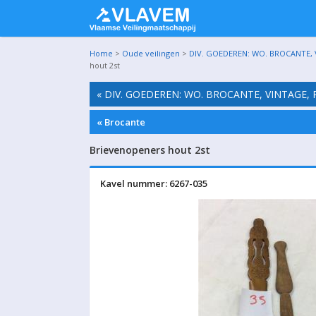
Home
>
Oude veilingen
>
DIV. GOEDEREN: WO. BROCANTE, V
hout 2st
« DIV. GOEDEREN: WO. BROCANTE, VINTAGE, 
« Brocante
Brievenopeners hout 2st
Kavel nummer: 6267-035