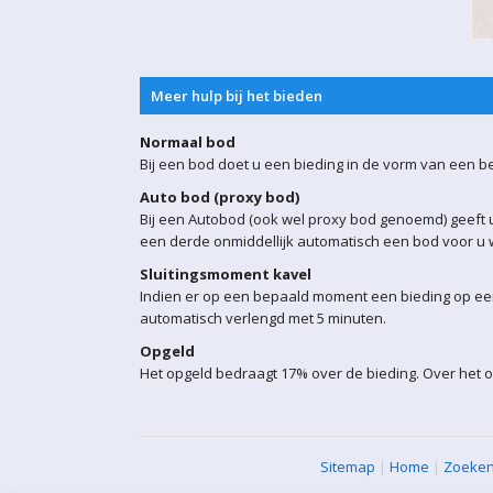
Meer hulp bij het bieden
Normaal bod
Bij een bod doet u een bieding in de vorm van een b
Auto bod (proxy bod)
Bij een Autobod (ook wel proxy bod genoemd) geeft u
een derde onmiddellijk automatisch een bod voor u w
Sluitingsmoment kavel
Indien er op een bepaald moment een bieding op een 
automatisch verlengd met 5 minuten.
Opgeld
Het opgeld bedraagt 17% over de bieding. Over het o
Sitemap
|
Home
|
Zoeke