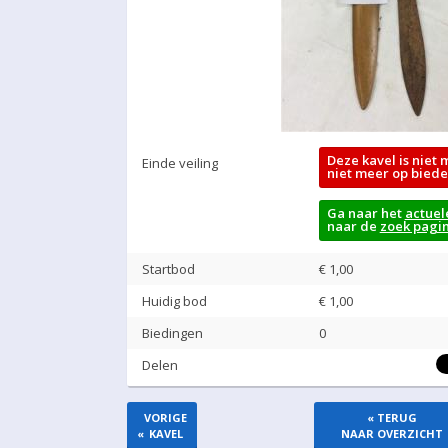
Deze kavel is niet 
Einde veiling
niet meer op biede
Ga naar het
actuel
naar de
zoek pagi
Startbod
€ 1,00
Huidig bod
€
1,00
Biedingen
0
Delen
VORIGE
« TERUG
«
KAVEL
NAAR OVERZICHT