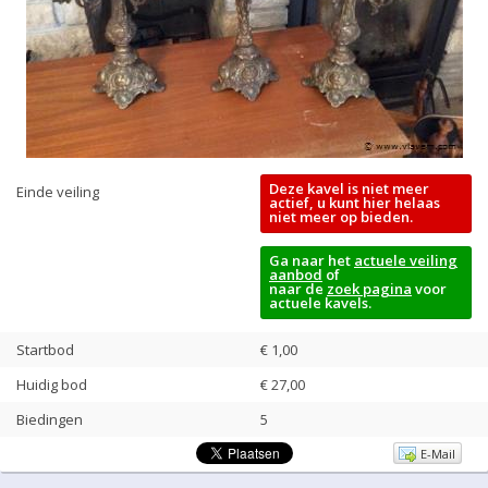
Deze kavel is niet meer
Einde veiling
actief, u kunt hier helaas
niet meer op bieden.
Ga naar het
actuele veiling
aanbod
of
naar de
zoek pagina
voor
actuele kavels.
Startbod
€ 1,00
Huidig bod
€
27,00
Biedingen
5
E-Mail