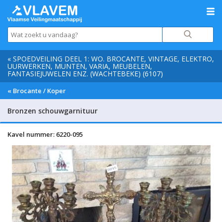
« SPOEDVEILING DEEL 1: WO. BROCANTE, VINTAGE, ELEKTRO,
UURWERKEN, MUNTEN, VARIA, MEUBELEN,
FANTASIEJUWELEN ENZ. (WACHTEBEKE) (6107)
« Brocante / Koper
Bronzen schouwgarnituur
Kavel nummer: 6220-095