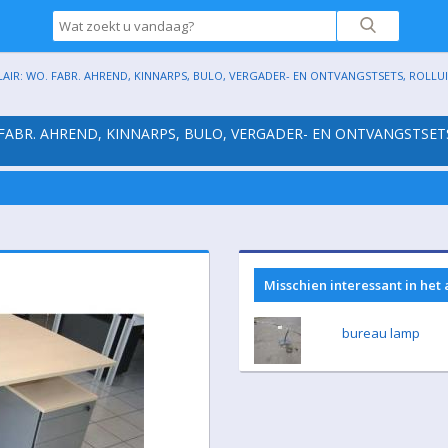
AIR: WO. FABR. AHREND, KINNARPS, BULO, VERGADER- EN ONTVANGSTSETS, ROLLUIKK
 FABR. AHREND, KINNARPS, BULO, VERGADER- EN ONTVANGSTSET
Misschien interessant in het
bureau lamp