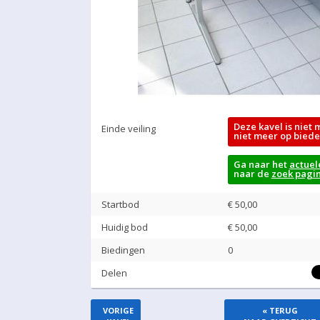
Deze kavel is niet 
Einde veiling
niet meer op biede
Ga naar het
actuel
naar de
zoek pagi
Startbod
€ 50,00
Huidig bod
€
50,00
Biedingen
0
Delen
VORIGE
« TERUG