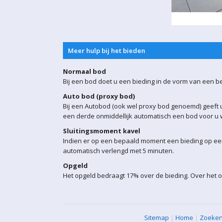
Meer hulp bij het bieden
Normaal bod
Bij een bod doet u een bieding in de vorm van een b
Auto bod (proxy bod)
Bij een Autobod (ook wel proxy bod genoemd) geeft u
een derde onmiddellijk automatisch een bod voor u w
Sluitingsmoment kavel
Indien er op een bepaald moment een bieding op een 
automatisch verlengd met 5 minuten.
Opgeld
Het opgeld bedraagt 17% over de bieding. Over het 
Sitemap
|
Home
|
Zoeke