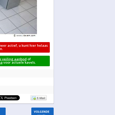
meer actief, u kunt hier helaas
n.
e veiling aanbod
of
na
voor actuele kavels.
E-Mail
VOLGENDE