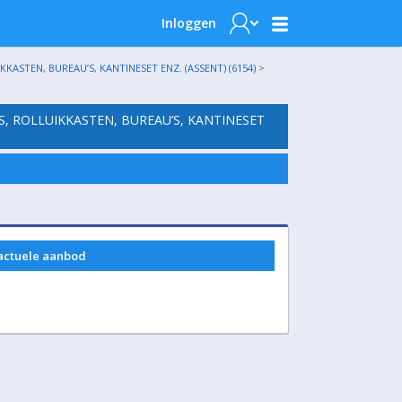
Inloggen
ASTEN, BUREAU’S, KANTINESET ENZ. (ASSENT) (6154)
>
S, ROLLUIKKASTEN, BUREAU’S, KANTINESET
 actuele aanbod