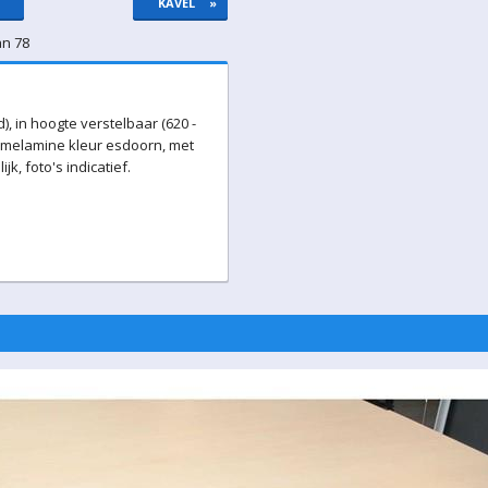
KAVEL
»
an 78
, in hoogte verstelbaar (620 -
n melamine kleur esdoorn, met
k, foto's indicatief.