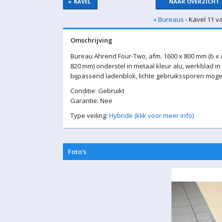
«
KAVEL
NAAR OVERZICHT
« Bureaus
- Kavel 11 v
Omschrijving
Bureau Ahrend Four-Two, afm. 1600 x 800 mm (b x d)
820 mm) onderstel in metaal kleur alu, werkblad i
bijpassend ladenblok, lichte gebruikssporen mogelij
Conditie: Gebruikt
Garantie: Nee
Type veiling:
Hybride (klik voor meer info)
Foto's