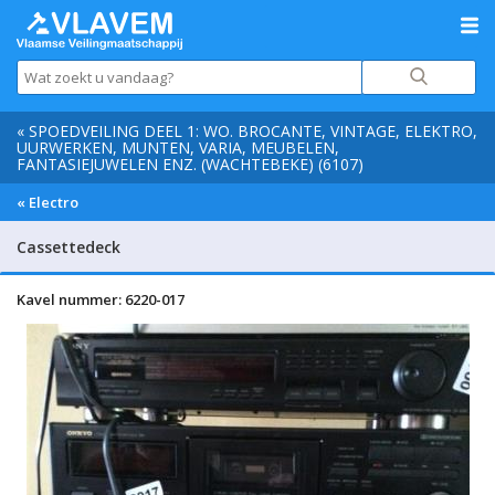
« SPOEDVEILING DEEL 1: WO. BROCANTE, VINTAGE, ELEKTRO,
UURWERKEN, MUNTEN, VARIA, MEUBELEN,
FANTASIEJUWELEN ENZ. (WACHTEBEKE) (6107)
« Electro
Cassettedeck
Kavel nummer: 6220-017