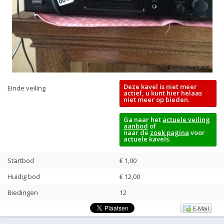
Deze kavel is niet meer
Einde veiling
actief, u kunt hier helaas
niet meer op bieden.
Ga naar het
actuele veiling
aanbod
of
naar de
zoek pagina
voor
actuele kavels.
Startbod
€ 1,00
Huidig bod
€
12,00
Biedingen
12
E-Mail