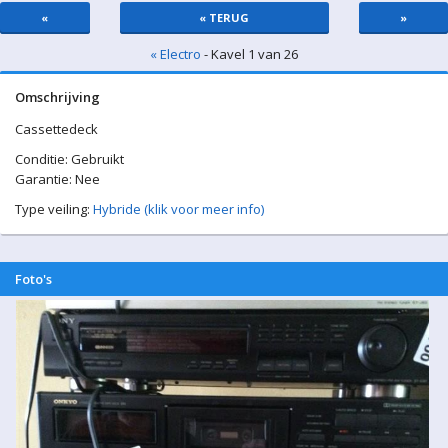
«
« TERUG
»
« Electro
- Kavel 1 van 26
Omschrijving
Cassettedeck
Conditie: Gebruikt
Garantie: Nee
Type veiling:
Hybride (klik voor meer info)
Foto's