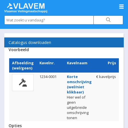
Catalogus downloaden
Voorbeeld
Afbeelding
Kavelnr.
Kavelnaam
Prijs
(wel/geen)
1234-0001
Korte
€ kavelprijs
omschrijving
(wel/niet
klikbaar)
Hier wel of
geen
uitgebreide
omschrijving
tonen
Opties