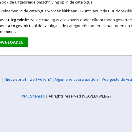
ook de uitgebreide omschrijving op in de catalogus
velnamen in de catalogus worden klikbaar, u kunt vanuit de PDF doorklikk
neer
uitgevinkt
zal de catalogus alle kavels onder elkaar tonen gesort
neer
aangevinkt
zal de catalogus de categorieën onder elkaar tonen en 
lnummer.
OWNLOADEN
n
|
Nieuwsbrief
|
Zelf veilen?
|
Algemene voorwaarden
|
Veelgestelde vr
XML Sitemap
| All rights reserved (VLAVEM-WEB-2)