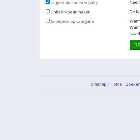
Neem 
Uitgebreide omschrijving
De ka
Links klikbaar maken
Wan
Groepeer op categorie
Wan
kave
D
Sitemap
|
Home
|
Zoeke