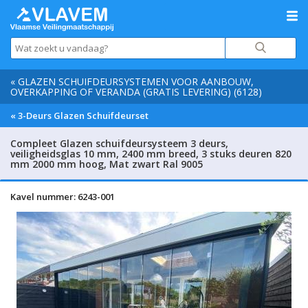
« GLAZEN SCHUIFDEURSYSTEMEN VOOR AANBOUW,
OVERKAPPING OF VERANDA (GRATIS LEVERING) (6128)
« 3-Deurs Glazen Schuifdeurset
Compleet Glazen schuifdeursysteem 3 deurs,
veiligheidsglas 10 mm, 2400 mm breed, 3 stuks deuren 820
mm 2000 mm hoog, Mat zwart Ral 9005
Kavel nummer: 6243-001