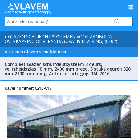
« GLAZEN SCHUIFDEURSYSTEMEN VOOR AANBOUW,
OVERKAPPING OF VERANDA (GRATIS LEVERING) (6102)
« 3-Deurs Glazen Schuifdeurset
Compleet Glazen schuifdeursysteem 3 deurs,
veiligheidsglas 10 mm, 2400 mm breed, 3 stuks deuren 820
mm 2100 mm hoog, Antraciet lichtgrijs RAL 7016
Kavel nummer: 6215-018