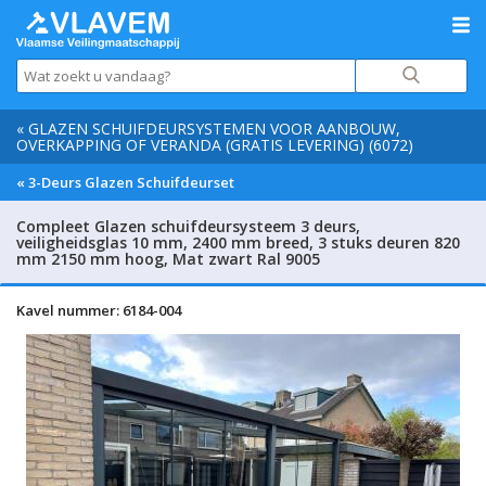
« GLAZEN SCHUIFDEURSYSTEMEN VOOR AANBOUW,
OVERKAPPING OF VERANDA (GRATIS LEVERING) (6072)
« 3-Deurs Glazen Schuifdeurset
Compleet Glazen schuifdeursysteem 3 deurs,
veiligheidsglas 10 mm, 2400 mm breed, 3 stuks deuren 820
mm 2150 mm hoog, Mat zwart Ral 9005
Kavel nummer: 6184-004