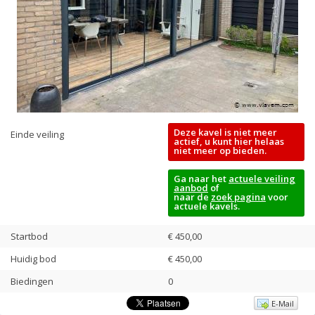
Deze kavel is niet meer
Einde veiling
actief, u kunt hier helaas
niet meer op bieden.
Ga naar het
actuele veiling
aanbod
of
naar de
zoek pagina
voor
actuele kavels.
Startbod
€ 450,00
Huidig bod
€
450,00
Biedingen
0
E-Mail