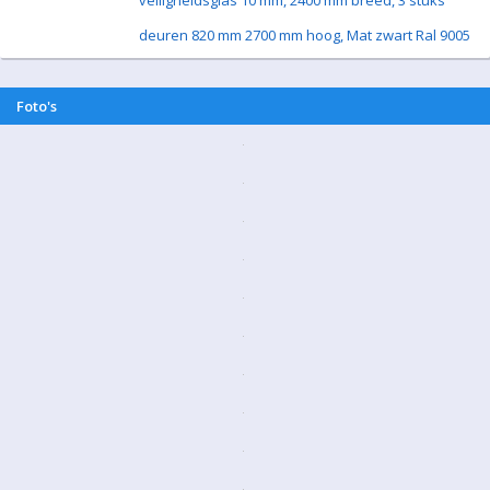
veiligheidsglas 10 mm, 2400 mm breed, 3 stuks
deuren 820 mm 2700 mm hoog, Mat zwart Ral 9005
Foto's