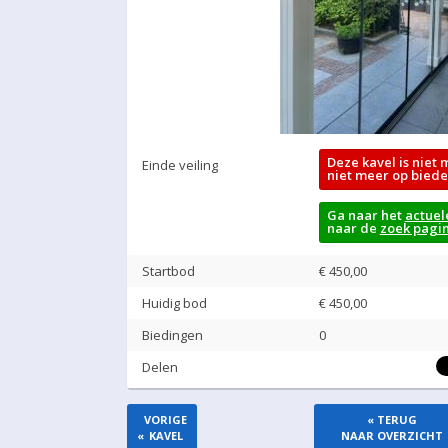
Deze kavel is niet 
Einde veiling
niet meer op biede
Ga naar het
actuel
naar de
zoek pagi
Startbod
€ 450,00
Huidig bod
€
450,00
Biedingen
0
Delen
VORIGE
« TERUG
«
KAVEL
NAAR OVERZICHT