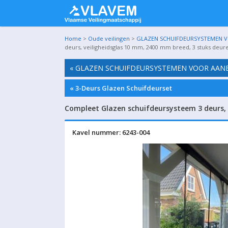
Home
>
Oude veilingen
>
GLAZEN SCHUIFDEURSYSTEMEN VO
deurs, veiligheidsglas 10 mm, 2400 mm breed, 3 stuks deu
« GLAZEN SCHUIFDEURSYSTEMEN VOOR AANBO
« 3-Deurs Glazen Schuifdeurset
Compleet Glazen schuifdeursysteem 3 deurs,
Kavel nummer: 6243-004