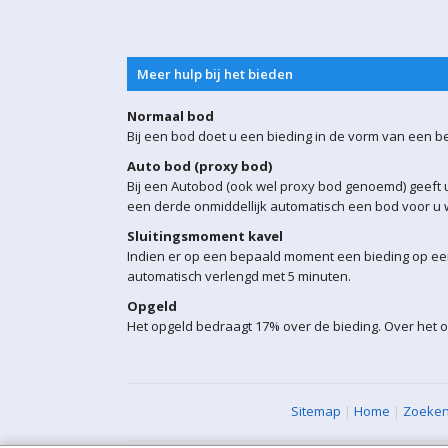
Meer hulp bij het bieden
Normaal bod
Bij een bod doet u een bieding in de vorm van een b
Auto bod (proxy bod)
Bij een Autobod (ook wel proxy bod genoemd) geeft u
een derde onmiddellijk automatisch een bod voor u w
Sluitingsmoment kavel
Indien er op een bepaald moment een bieding op een 
automatisch verlengd met 5 minuten.
Opgeld
Het opgeld bedraagt 17% over de bieding. Over het 
Sitemap
|
Home
|
Zoeke