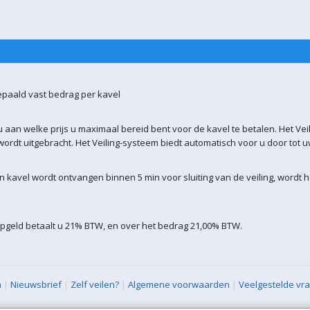
epaald vast bedrag per kavel
 aan welke prijs u maximaal bereid bent voor de kavel te betalen. Het Vei
ordt uitgebracht. Het Veiling-systeem biedt automatisch voor u door tot 
kavel wordt ontvangen binnen 5 min voor sluiting van de veiling, wordt 
opgeld betaalt u 21% BTW, en over het bedrag 21,00% BTW.
n
|
Nieuwsbrief
|
Zelf veilen?
|
Algemene voorwaarden
|
Veelgestelde vr