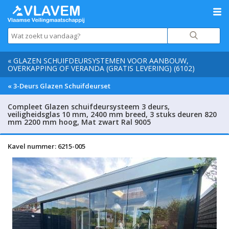
« GLAZEN SCHUIFDEURSYSTEMEN VOOR AANBOUW,
OVERKAPPING OF VERANDA (GRATIS LEVERING) (6102)
« 3-Deurs Glazen Schuifdeurset
Compleet Glazen schuifdeursysteem 3 deurs,
veiligheidsglas 10 mm, 2400 mm breed, 3 stuks deuren 820
mm 2200 mm hoog, Mat zwart Ral 9005
Kavel nummer: 6215-005