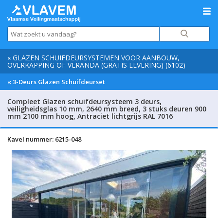
« GLAZEN SCHUIFDEURSYSTEMEN VOOR AANBOUW,
OVERKAPPING OF VERANDA (GRATIS LEVERING) (6102)
« 3-Deurs Glazen Schuifdeurset
Compleet Glazen schuifdeursysteem 3 deurs,
veiligheidsglas 10 mm, 2640 mm breed, 3 stuks deuren 900
mm 2100 mm hoog, Antraciet lichtgrijs RAL 7016
Kavel nummer: 6215-048