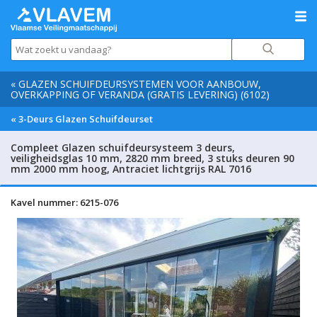
« GLAZEN SCHUIFDEURSYSTEMEN VOOR AANBOUW,
OVERKAPPING OF VERANDA (GRATIS LEVERING) (6102)
« 3-Deurs Glazen Schuifdeurset
Compleet Glazen schuifdeursysteem 3 deurs,
veiligheidsglas 10 mm, 2820 mm breed, 3 stuks deuren 90
mm 2000 mm hoog, Antraciet lichtgrijs RAL 7016
Kavel nummer: 6215-076