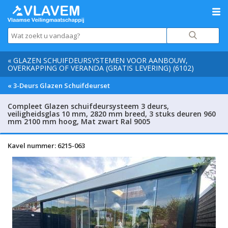
« GLAZEN SCHUIFDEURSYSTEMEN VOOR AANBOUW,
OVERKAPPING OF VERANDA (GRATIS LEVERING) (6102)
« 3-Deurs Glazen Schuifdeurset
Compleet Glazen schuifdeursysteem 3 deurs,
veiligheidsglas 10 mm, 2820 mm breed, 3 stuks deuren 960
mm 2100 mm hoog, Mat zwart Ral 9005
Kavel nummer: 6215-063