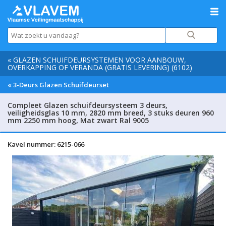
« GLAZEN SCHUIFDEURSYSTEMEN VOOR AANBOUW,
OVERKAPPING OF VERANDA (GRATIS LEVERING) (6102)
« 3-Deurs Glazen Schuifdeurset
Compleet Glazen schuifdeursysteem 3 deurs,
veiligheidsglas 10 mm, 2820 mm breed, 3 stuks deuren 960
mm 2250 mm hoog, Mat zwart Ral 9005
Kavel nummer: 6215-066