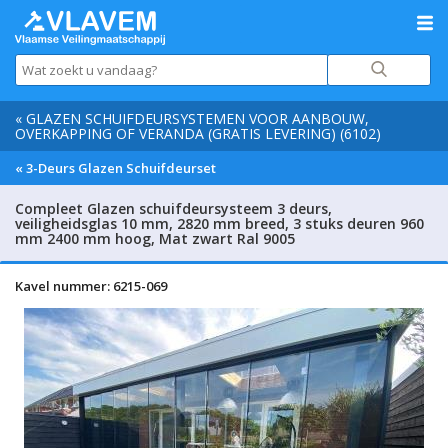
« GLAZEN SCHUIFDEURSYSTEMEN VOOR AANBOUW,
OVERKAPPING OF VERANDA (GRATIS LEVERING) (6102)
« 3-Deurs Glazen Schuifdeurset
Compleet Glazen schuifdeursysteem 3 deurs,
veiligheidsglas 10 mm, 2820 mm breed, 3 stuks deuren 960
mm 2400 mm hoog, Mat zwart Ral 9005
Kavel nummer: 6215-069