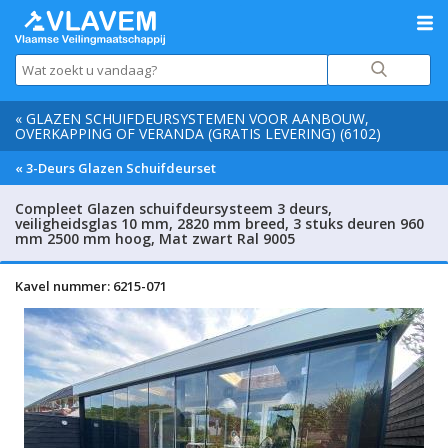
« GLAZEN SCHUIFDEURSYSTEMEN VOOR AANBOUW,
OVERKAPPING OF VERANDA (GRATIS LEVERING) (6102)
« 3-Deurs Glazen Schuifdeurset
Compleet Glazen schuifdeursysteem 3 deurs,
veiligheidsglas 10 mm, 2820 mm breed, 3 stuks deuren 960
mm 2500 mm hoog, Mat zwart Ral 9005
Kavel nummer: 6215-071