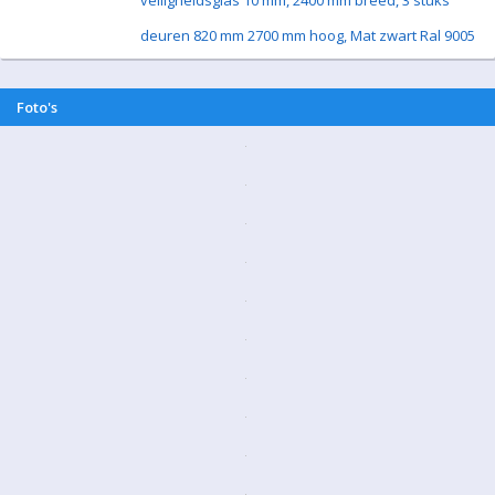
veiligheidsglas 10 mm, 2400 mm breed, 3 stuks
deuren 820 mm 2700 mm hoog, Mat zwart Ral 9005
Foto's