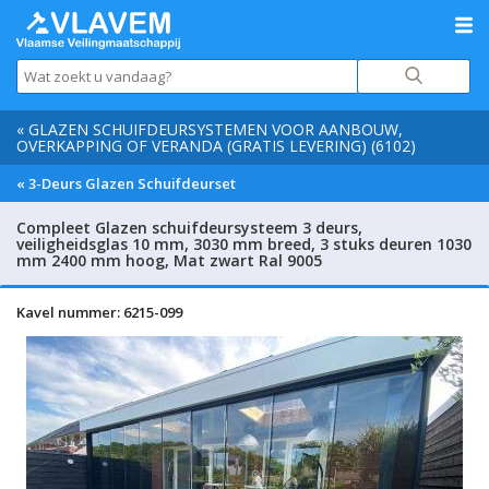
« GLAZEN SCHUIFDEURSYSTEMEN VOOR AANBOUW,
OVERKAPPING OF VERANDA (GRATIS LEVERING) (6102)
« 3-Deurs Glazen Schuifdeurset
Compleet Glazen schuifdeursysteem 3 deurs,
veiligheidsglas 10 mm, 3030 mm breed, 3 stuks deuren 1030
mm 2400 mm hoog, Mat zwart Ral 9005
Kavel nummer: 6215-099